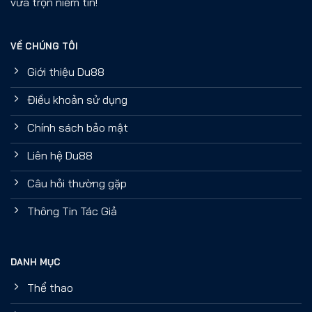
vừa trọn niềm tin!
VỀ CHÚNG TÔI
Giới thiệu Du88
Điều khoản sử dụng
Chính sách bảo mật
Liên hệ Du88
Câu hỏi thường gặp
Thông Tin Tác Giả
DANH MỤC
Thể thao