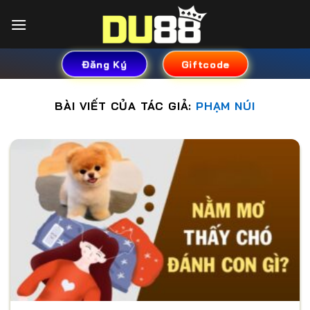
Bỏ
qua
nội
dung
Đăng Ký
Giftcode
BÀI VIẾT CỦA TÁC GIẢ:
PHẠM NÚI