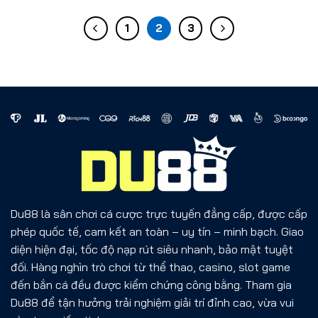
1
2
3
Du88 là sân chơi cá cược trực tuyến đẳng cấp, được cấp
phép quốc tế, cam kết an toàn – uy tín – minh bạch. Giao
diện hiện đại, tốc độ nạp rút siêu nhanh, bảo mật tuyệt
đối. Hàng nghìn trò chơi từ thể thao, casino, slot game
đến bắn cá đều được kiểm chứng công bằng. Tham gia
Du88 để tận hưởng trải nghiệm giải trí đỉnh cao, vừa vui