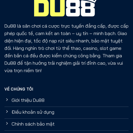
Du88 là sân chơi cá cược trực tuyến đẳng cấp, được cấp
phép quốc tế, cam kết an toàn – uy tín – minh bạch. Giao
diện hiện đại, tốc độ nạp rút siêu nhanh, bảo mật tuyệt
đối. Hàng nghìn trò chơi từ thể thao, casino, slot game
đến bắn cá đều được kiểm chứng công bằng. Tham gia
Du88 để tận hưởng trải nghiệm giải trí đỉnh cao, vừa vui
vừa trọn niềm tin!
VỀ CHÚNG TÔI
Giới thiệu Du88
Điều khoản sử dụng
Chính sách bảo mật