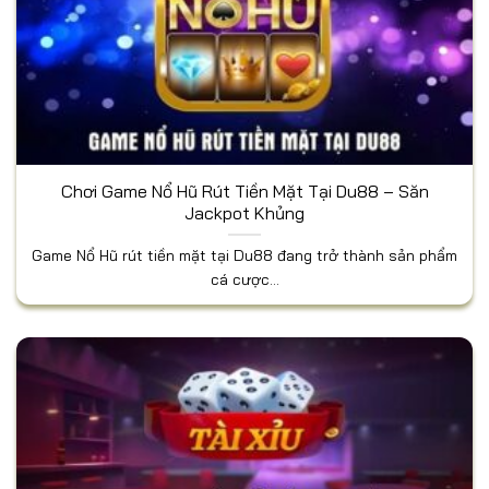
Chơi Game Nổ Hũ Rút Tiền Mặt Tại Du88 – Săn
Jackpot Khủng
Game Nổ Hũ rút tiền mặt tại Du88 đang trở thành sản phẩm
cá cược...