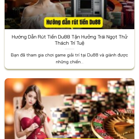
Hướng Dẫn Rút Tiền Du88 Tận Hưởng Trái Ngọt Thử
Thách Trí Tuệ
Bạn đã tham gia chơi game giải trí tại Du88 và giành được
những chiến...