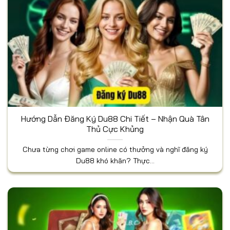
Hướng Dẫn Đăng Ký Du88 Chi Tiết – Nhận Quà Tân
Thủ Cực Khủng
Chưa từng chơi game online có thưởng và nghĩ đăng ký
Du88 khó khăn? Thực...