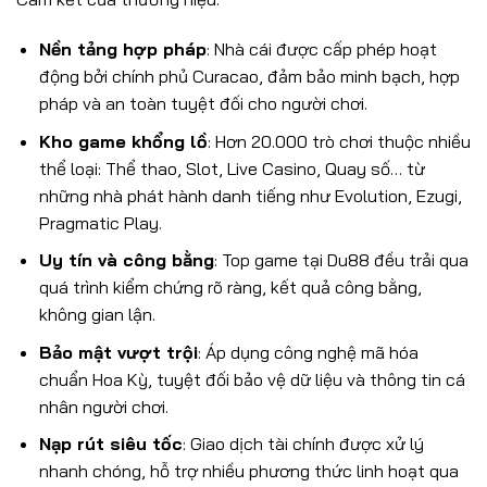
Nền tảng hợp pháp
: Nhà cái được cấp phép hoạt
động bởi chính phủ Curacao, đảm bảo minh bạch, hợp
pháp và an toàn tuyệt đối cho người chơi.
Kho game khổng lồ
: Hơn 20.000 trò chơi thuộc nhiều
thể loại: Thể thao, Slot, Live Casino, Quay số… từ
những nhà phát hành danh tiếng như Evolution, Ezugi,
Pragmatic Play.
Uy tín và công bằng
: Top game tại Du88 đều trải qua
quá trình kiểm chứng rõ ràng, kết quả công bằng,
không gian lận.
Bảo mật vượt trội
: Áp dụng công nghệ mã hóa
chuẩn Hoa Kỳ, tuyệt đối bảo vệ dữ liệu và thông tin cá
nhân người chơi.
Nạp rút siêu tốc
: Giao dịch tài chính được xử lý
nhanh chóng, hỗ trợ nhiều phương thức linh hoạt qua