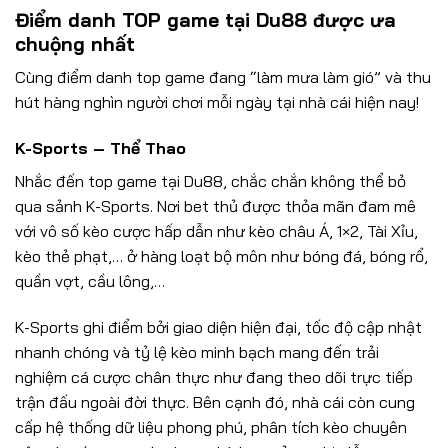
Điểm danh TOP game tại Du88 được ưa
chuộng nhất
Cùng điểm danh top game đang “làm mưa làm gió” và thu
hút hàng nghìn người chơi mỗi ngày tại nhà cái hiện nay!
K-Sports – Thể Thao
Nhắc đến top game tại Du88, chắc chắn không thể bỏ
qua sảnh K-Sports. Nơi bet thủ được thỏa mãn đam mê
với vô số kèo cược hấp dẫn như kèo châu Á, 1×2, Tài Xỉu,
kèo thẻ phạt,… ở hàng loạt bộ môn như bóng đá, bóng rổ,
quần vợt, cầu lông,…
K-Sports ghi điểm bởi giao diện hiện đại, tốc độ cập nhật
nhanh chóng và tỷ lệ kèo minh bạch mang đến trải
nghiệm cá cược chân thực như đang theo dõi trực tiếp
trận đấu ngoài đời thực. Bên cạnh đó, nhà cái còn cung
cấp hệ thống dữ liệu phong phú, phân tích kèo chuyên