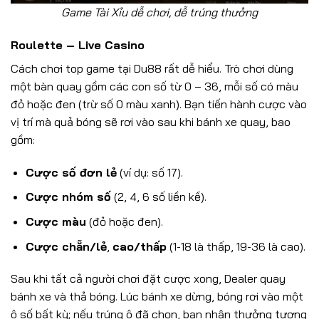
Game Tài Xỉu dễ chơi, dễ trúng thưởng
Roulette – Live Casino
Cách chơi top game tại Du88 rất dễ hiểu. Trò chơi dùng
một bàn quay gồm các con số từ 0 – 36, mỗi số có màu
đỏ hoặc đen (trừ số 0 màu xanh). Bạn tiến hành cược vào
vị trí mà quả bóng sẽ rơi vào sau khi bánh xe quay, bao
gồm:
Cược số đơn lẻ
(ví dụ: số 17).
Cược nhóm số
(2, 4, 6 số liền kề).
Cược màu
(đỏ hoặc đen).
Cược chẵn/lẻ
,
cao/thấp
(1-18 là thấp, 19-36 là cao).
Sau khi tất cả người chơi đặt cược xong, Dealer quay
bánh xe và thả bóng. Lúc bánh xe dừng, bóng rơi vào một
ô số bất kỳ; nếu trúng ô đã chọn, bạn nhận thưởng tương