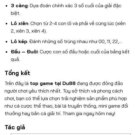
3 càng
: Dựa đoán chính xác 3 số cuối của giải đặc
biệt.
Lô xiên
: Chọn từ 2-4 con lô và phải về cùng lúc (xiên
2, xiên 3, xiên 4).
Lô kép
: Đánh những số trùng nhau như 00, 11, 22,…
Đầu – Đuôi
: Cược con số đầu hoặc cuối của bảng kết
quả.
Tổng kết
Trên đây là
top game tại Du88
đang được đông đảo
người chơi yêu thích nhất. Tùy sở thích và phong cách
chơi, bạn có thể lựa chọn trải nghiệm sản phẩm phù hợp
như cá cược thể thao, bài lá truyền thống, mini game đổi
thưởng hay bắn cá giải trí. Tham gia ngay hôm nay!
Tác giả