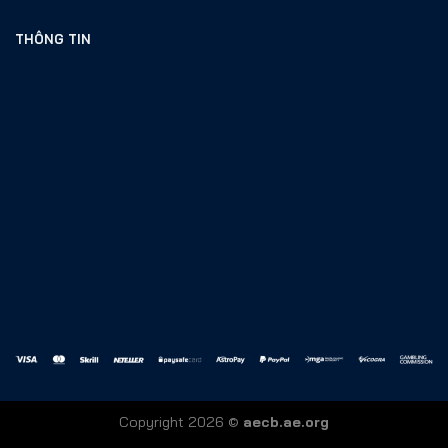
THÔNG TIN
Copyright 2026 ©
aecb.ae.org