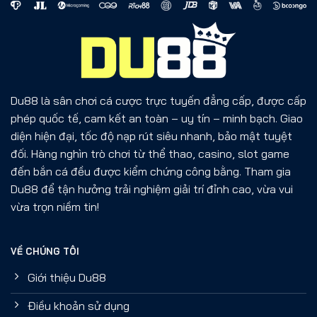
Du88 là sân chơi cá cược trực tuyến đẳng cấp, được cấp
phép quốc tế, cam kết an toàn – uy tín – minh bạch. Giao
diện hiện đại, tốc độ nạp rút siêu nhanh, bảo mật tuyệt
đối. Hàng nghìn trò chơi từ thể thao, casino, slot game
đến bắn cá đều được kiểm chứng công bằng. Tham gia
Du88 để tận hưởng trải nghiệm giải trí đỉnh cao, vừa vui
vừa trọn niềm tin!
VỀ CHÚNG TÔI
Giới thiệu Du88
Điều khoản sử dụng